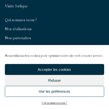
Visite ludique
Qui sommes nous ?
Nos réalisations
Nos partenaires
Rejoignez-nous
Nous contacter
Nous utilisons des cookies pour optimiser notre site web et notre service.
Infos pratiques
Accepter les cookies
Refuser
Faire un don
Voir les préférences
Mentions légales
Qui sommes nous ?