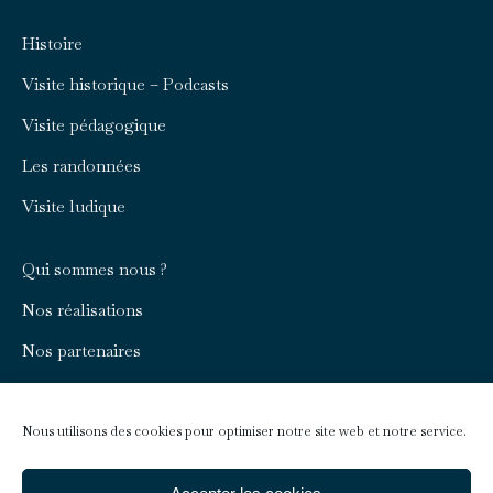
page
page
Histoire
opens
opens
in
in
Visite historique – Podcasts
new
new
Visite pédagogique
window
window
Les randonnées
Visite ludique
Qui sommes nous ?
Nos réalisations
Nos partenaires
Rejoignez-nous
Nous contacter
Nous utilisons des cookies pour optimiser notre site web et notre service.
Infos pratiques