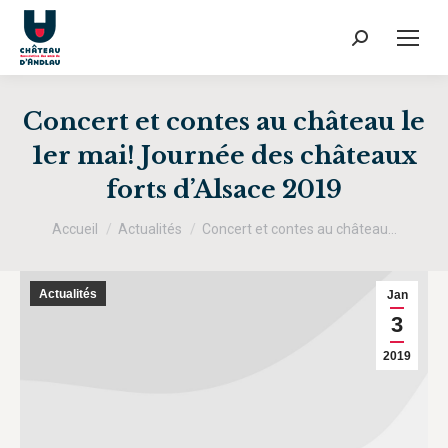
Recherche
:
Concert et contes au château le
1er mai! Journée des châteaux
forts d’Alsace 2019
Vous êtes ici :
Accueil
Actualités
Concert et contes au château…
Actualités
Jan
3
2019