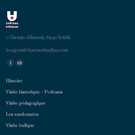
1 Chemin Allmend, 67140 BARR
b
uojno
ahc@r
duaet
aldna
moc.u
Trouvez nous sur :
Facebook
YouTube
page
page
Histoire
opens
opens
in
in
Visite historique – Podcasts
new
new
Visite pédagogique
window
window
Les randonnées
Visite ludique