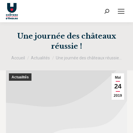
Recherche
:
Une journée des châteaux
réussie !
Vous êtes ici :
Accueil
Actualités
Une journée des châteaux réussie…
Actualités
Mai
24
2019