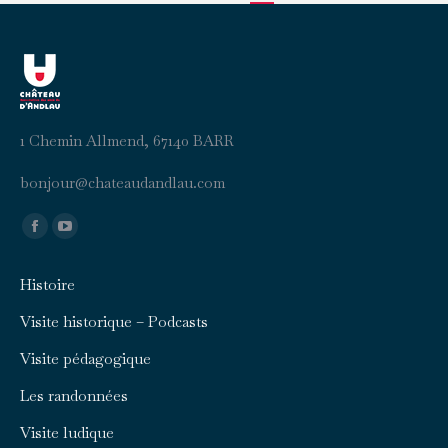
1 Chemin Allmend, 67140 BARR
b
uojno
ahc@r
duaet
aldna
moc.u
Trouvez nous sur :
Facebook
YouTube
page
page
Histoire
opens
opens
in
in
Visite historique – Podcasts
new
new
Visite pédagogique
window
window
Les randonnées
Visite ludique