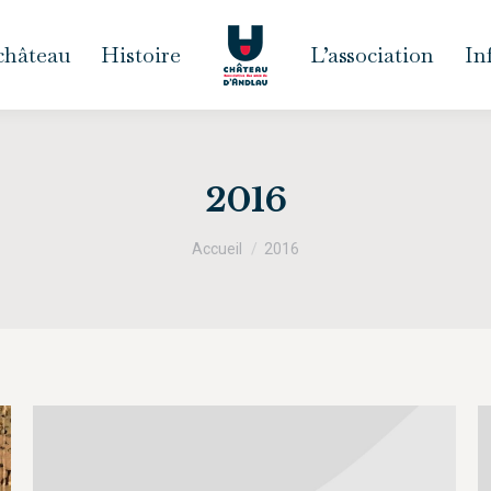
 château
Histoire
L’association
In
2016
Vous êtes ici :
Accueil
2016