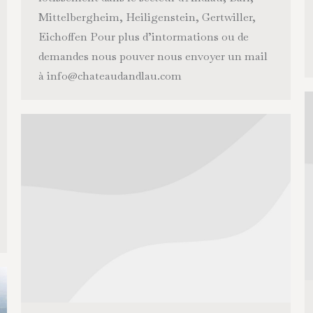
Mittelbergheim, Heiligenstein, Gertwiller,
Eichoffen Pour plus d’intormations ou de
demandes nous pouver nous envoyer un mail
à
fni
ahc@o
duaet
aldna
moc.u