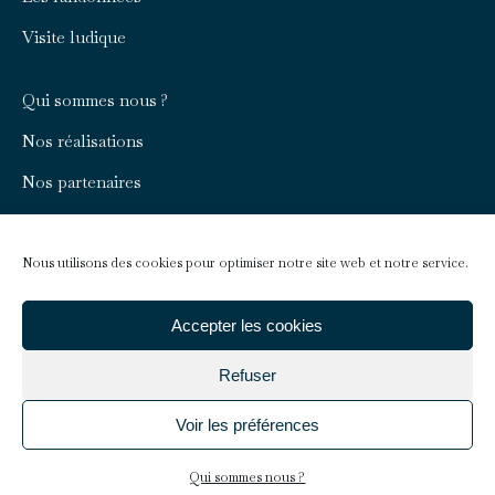
Visite ludique
Qui sommes nous ?
Nos réalisations
Nos partenaires
Rejoignez-nous
Nous contacter
Nous utilisons des cookies pour optimiser notre site web et notre service.
Infos pratiques
Accepter les cookies
Refuser
Faire un don
Voir les préférences
Mentions légales
Qui sommes nous ?