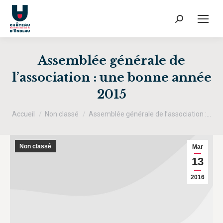
Recherche
:
Assemblée générale de
l’association : une bonne année
2015
Vous êtes ici :
Accueil
Non classé
Assemblée générale de l’association :…
Non classé
Mar
13
2016