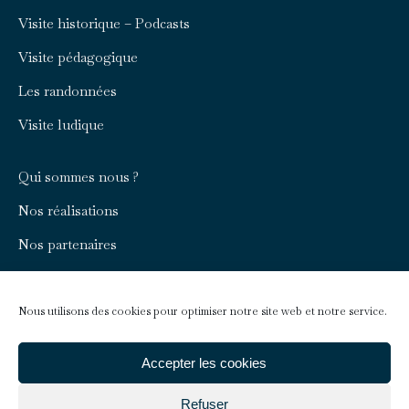
in
in
Visite historique – Podcasts
new
new
Visite pédagogique
window
window
Les randonnées
Visite ludique
Qui sommes nous ?
Nos réalisations
Nos partenaires
Rejoignez-nous
Nous contacter
Nous utilisons des cookies pour optimiser notre site web et notre service.
Infos pratiques
Accepter les cookies
Refuser
Faire un don