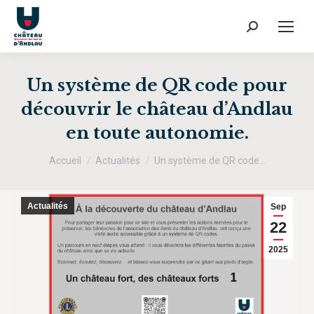
Recherche
:
Un système de QR code pour
découvrir le château d’Andlau
en toute autonomie.
Vous êtes ici :
Accueil
Actualités
Un système de QR code…
Actualités
Sep
22
2025