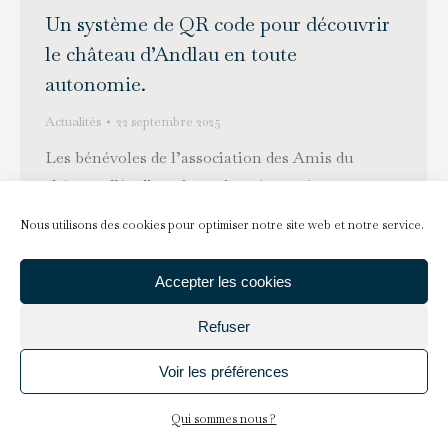
Un système de QR code pour découvrir
le château d’Andlau en toute
autonomie.
Actualités
22 septembre 2025
Les bénévoles de l’association des Amis du
château d’Andlau aimeraient être présents
chaque jour pour vous raconter l’histoire de ce
Nous utilisons des cookies pour optimiser notre site web et notre service.
monument, partager leur passion pour ce site et
vous présenter les actions menées pour le
Accepter les cookies
préserver.Comme cela n’est pas toujours
possible, ils ont conçu une visite audio accessible
Refuser
grâce à un système de QR codes.…
Voir les préférences
Qui sommes nous ?