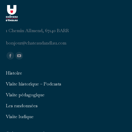
1 Chemin Allmend, 67140 BARR
b
uojno
ahc@r
duaet
aldna
moc.u
Trouvez nous sur :
Facebook
YouTube
page
page
Histoire
opens
opens
in
in
Visite historique – Podcasts
new
new
Visite pédagogique
window
window
Les randonnées
Visite ludique