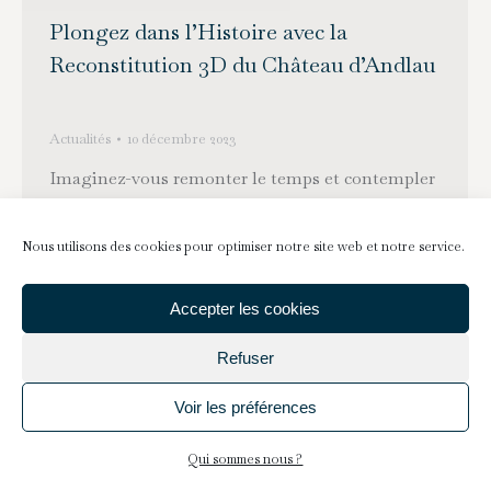
Plongez dans l’Histoire avec la
Reconstitution 3D du Château d’Andlau
Actualités
10 décembre 2023
Imaginez-vous remonter le temps et contempler
le château d’Andlau tel qu’il se dressait aux XIIIe
et XVIe siècles. Cette expérience incroyable
Nous utilisons des cookies pour optimiser notre site web et notre service.
devient réalité grâce à l’application gratuite
« Burginzepocket », conçue pour vous faire
Accepter les cookies
voyager à travers les époques. Une fois sur place,
Refuser
l’outil des Zumelles Temporelles, accessible
depuis votre smartphone ou tablette via cette
Voir les préférences
application, vous…
Qui sommes nous ?