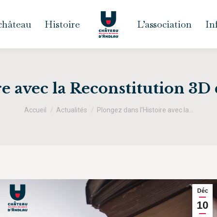
 château
Histoire
L’association
In
ire avec la Reconstitution 3
Vous êtes ici :
Accueil
Actualités
Plongez dans l’Histoire avec la…
Déc
10