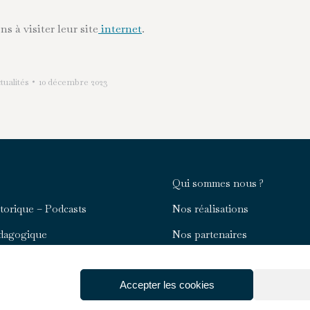
 à visiter leur site
internet
.
tualités
10 décembre 2023
Qui sommes nous ?
storique – Podcasts
Nos réalisations
édagogique
Nos partenaires
onnées
Rejoignez-nous
dique
Accepter les cookies
Nous contacter