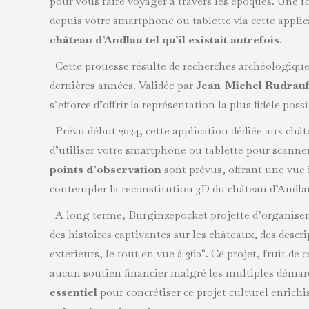
pour vous faire voyager à travers les époques. Une fo
depuis votre smartphone ou tablette via cette appli
château d’Andlau tel qu’il existait autrefois
.
Cette prouesse résulte de recherches archéologiques
dernières années. Validée par
Jean-Michel Rudrau
s’efforce d’offrir la représentation la plus fidèle poss
Prévu début 2024, cette application dédiée aux chât
d’utiliser votre smartphone ou tablette pour scanner 
points d’observation
sont prévus, offrant une vue 
contempler la reconstitution 3D du château d’Andla
À long terme, Burginzepocket projette d’organiser 
des histoires captivantes sur les châteaux, des descri
extérieurs, le tout en vue à 360°. Ce projet, fruit 
aucun soutien financier malgré les multiples démar
essentiel
pour concrétiser ce projet culturel enrichi