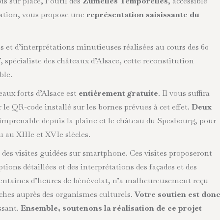
is sur place, l’outil des
Zumelles Temporelles
, accessible
cation, vous propose une
représentation saisissante du
 et d’interprétations minutieuses réalisées au cours des 60
f
, spécialiste des châteaux d’Alsace, cette reconstitution
ible.
eaux forts d’Alsace est
entièrement gratuite
. Il vous suffira
le QR-code installé sur les bornes prévues à cet effet.
Deux
imprenable depuis la plaine et le château du Spesbourg, pour
u au XIIIe et XVIe siècles.
des visites guidées sur smartphone. Ces visites proposeront
ptions détaillées et des interprétations des façades et des
de centaines d’heures de bénévolat, n’a malheureusement reçu
ches auprès des organismes culturels.
Votre soutien est don
ssant.
Ensemble, soutenons la réalisation de ce projet