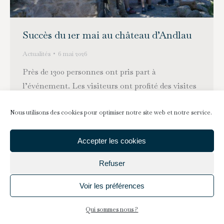
Succès du 1er mai au château d’Andlau
Actualités
6 mai 2026
Près de 1300 personnes ont pris part à
l’événement. Les visiteurs ont profité des visites
guidées et des démonstrations réalisées par nos
maçons, découvrant ainsi le patrimoine et le
Nous utilisons des cookies pour optimiser notre site web et notre service.
savoir-faire artisanal. De nombreux participants
Accepter les cookies
ont apprécié les aménagements mis à
disposition, offrant l’opportunité de partager leur
Refuser
repas dans un cadre agréable. Pour la deuxième
année…
Voir les préférences
Qui sommes nous ?