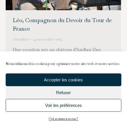
Léo, Compagnon du Devoir du Tour de
France
Actualités
14 novembre 2025
Une vocation née au château d’Andlau Une
histoire d’homme et de pierre En 2016, Léo, 16
Nous utilisons des cookies pour optimiser notre site web et notre service.
ans, découvre le château d’Andlau lors d’une
journée d’entretien organisée par l’association. Il
Accepter les cookies
est venu là encouragé par son oncle Marcel et
son professeur au lycée Le Corbusier, Patrick,
Refuser
tous deux bénévoles. A cette époque il s’engage
dans un bac…
Voir les préférences
Qui sommes nous ?