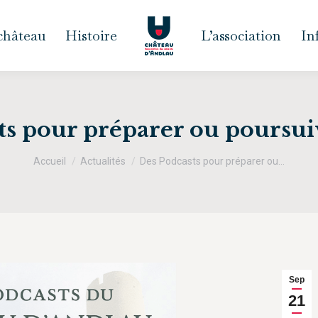
 château
Histoire
L’association
In
s pour préparer ou poursuiv
Vous êtes ici :
Accueil
Actualités
Des Podcasts pour préparer ou…
Sep
21