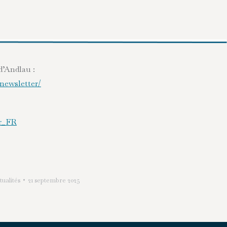
d’Andlau :
newsletter/
fr_FR
tualités
21 septembre 2025