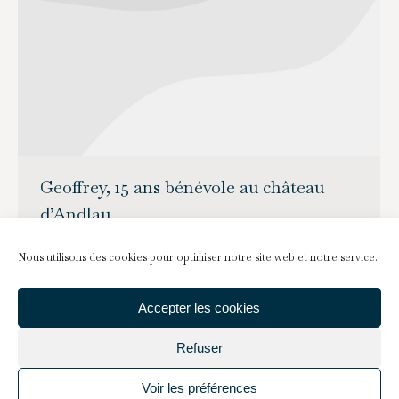
Geoffrey, 15 ans bénévole au château
d’Andlau
Actualités
1 janvier 2019
Nous utilisons des cookies pour optimiser notre site web et notre service.
Geoffrey a 15 ans, il vient d’entrer en seconde au
Lycée Le Corbusier à Illkirch-Graffenstaden.
Accepter les cookies
Enfant, il a parcouru de nombreux châteaux
Refuser
d’Alsace avec ses parents. Il les connait presque
tous. Depuis qu’il a visité les châteaux de la
Voir les préférences