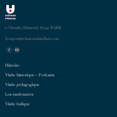
1 Chemin Allmend, 67140 BARR
b
uojno
ahc@r
duaet
aldna
moc.u
Trouvez nous sur :
Facebook
YouTube
page
page
Histoire
opens
opens
in
in
Visite historique – Podcasts
new
new
Visite pédagogique
window
window
Les randonnées
Visite ludique