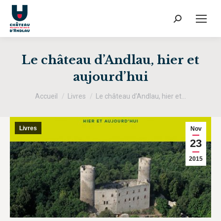
Recherche
:
Le château d’Andlau, hier et
aujourd’hui
Vous êtes ici :
Accueil
Livres
Le château d’Andlau, hier et…
Livres
Nov
23
2015