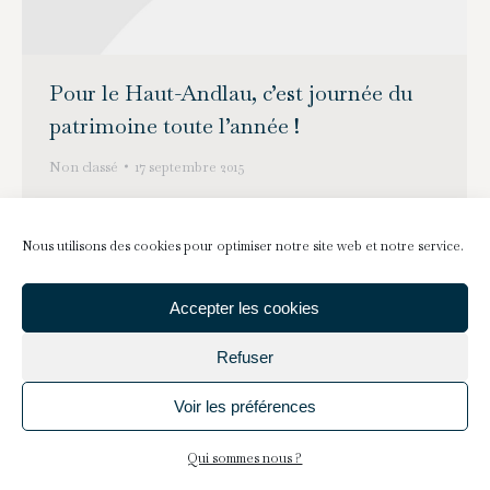
Pour le Haut-Andlau, c’est journée du
patrimoine toute l’année !
Non classé
17 septembre 2015
La journée du patrimoine permet en général de
fréquenter des monuments fermés au public le
Nous utilisons des cookies pour optimiser notre site web et notre service.
reste de l’année ou de visiter gratuitement des
sites payants. Pour le Haut-Andlau, c’est journée
Accepter les cookies
du patrimoine toute l’année ! Cependant ce
Refuser
samedi 19 septembre nous serons au château
pour une journée d’entretien et prêts à parler de
Voir les préférences
notre travail…
Qui sommes nous ?