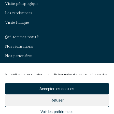
Visite pédagogique
window
window
Les randonnées
Visite ludique
Qui sommes nous ?
Nos réalisations
Nos partenaires
Rejoignez-nous
Nous contacter
Nous utilisons des cookies pour optimiser notre site web et notre service.
Infos pratiques
Accepter les cookies
Refuser
Faire un don
Voir les préférences