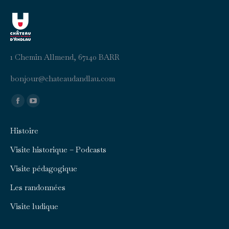
1 Chemin Allmend, 67140 BARR
b
uojno
ahc@r
duaet
aldna
moc.u
Trouvez nous sur :
Facebook
YouTube
page
page
Histoire
opens
opens
in
in
Visite historique – Podcasts
new
new
Visite pédagogique
window
window
Les randonnées
Visite ludique