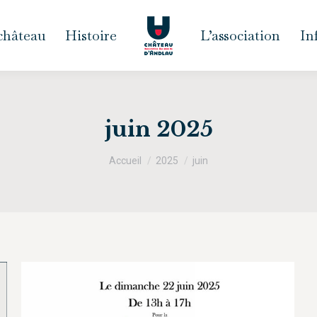
 château
Histoire
L’association
In
juin 2025
Vous êtes ici :
Accueil
2025
juin