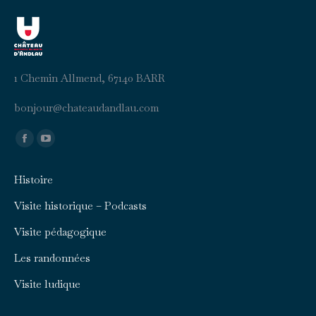
1 Chemin Allmend, 67140 BARR
b
uojno
ahc@r
duaet
aldna
moc.u
Trouvez nous sur :
Facebook
YouTube
page
page
Histoire
opens
opens
in
in
Visite historique – Podcasts
new
new
Visite pédagogique
window
window
Les randonnées
Visite ludique