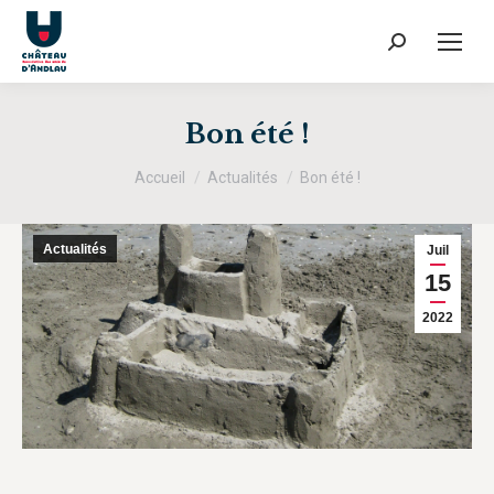
Recherche
:
Bon été !
Vous êtes ici :
Accueil
Actualités
Bon été !
Actualités
Juil
15
2022