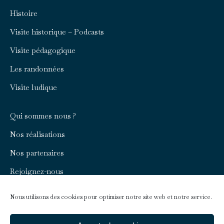
page
page
Histoire
opens
opens
in
in
Visite historique – Podcasts
new
new
Visite pédagogique
window
window
Les randonnées
Visite ludique
Qui sommes nous ?
Nos réalisations
Nos partenaires
Rejoignez-nous
Nous contacter
Nous utilisons des cookies pour optimiser notre site web et notre service.
Infos pratiques