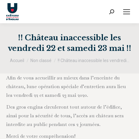
Recherche
:
!! Château inaccessible les
vendredi 22 et samedi 23 mai !!
Vous êtes ici :
Accueil
Non classé
!! Château inaccessible les vendredi…
Afin de vous accueillir au mieux dans l’enceinte du
château, lune opération spéciale d’entretien aura lieu
les vendredi 22 et samedi 23 mai 2020.
Des gros engins circuleront tout autour de l’édifice,
ainsi pour la sécurité de tous, l’accès au château sera
interdite au public pendant ces 2 journées.
Merci de votre compréhension!