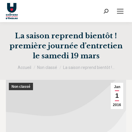
Recherche
:
La saison reprend bientôt !
première journée d’entretien
le samedi 19 mars
Vous êtes ici :
Accueil
Non classé
La saison reprend bientôt !…
Non classé
Jan
1
2016