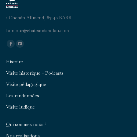
1 Chemin Allmend, 67140 BARR
b
uojno
ahc@r
duaet
aldna
moc.u
Trouvez nous sur :
Facebook
YouTube
page
page
Histoire
opens
opens
in
in
Visite historique – Podcasts
new
new
Visite pédagogique
window
window
Les randonnées
Visite ludique
Qui sommes nous ?
Nos réalisations