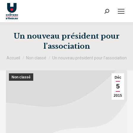
Recherche
:
Un nouveau président pour
l’association
Vous êtes ici :
Accueil
Non classé
Un nouveau président pour l’association
Non classé
Déc
5
2015