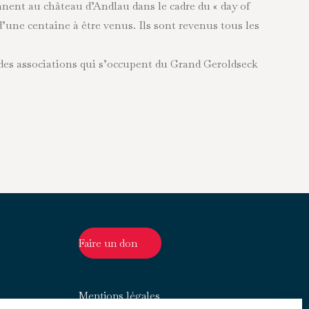
nnent au château d’Andlau dans le cadre du « day of
d’une centaine à être venus. Ils sont revenus tous les
s des associations qui s’occupent du Grand Geroldseck
Faire un don
Mentions légales