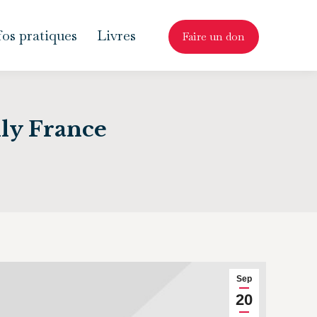
fos pratiques
Livres
Faire un don
lly France
Sep
20