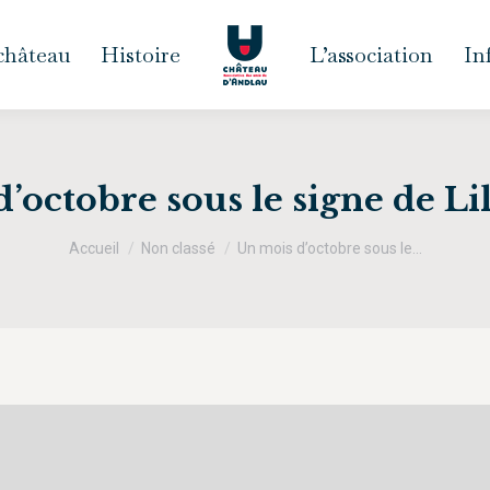
 château
Histoire
L’association
In
’octobre sous le signe de Li
Vous êtes ici :
Accueil
Non classé
Un mois d’octobre sous le…