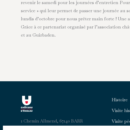
revenir le samedi pour les journées d’entretien Pour
service » qui leur permet de passer une journée au se
lundis d’octobre pour nous prêter main forte ! Une 
Grâce à ce partenariat organisé par l’association ch
et au Guirbaden.
Histoire
Visite hi
1 Chemin Allmend, 67140 BARR
Visite p