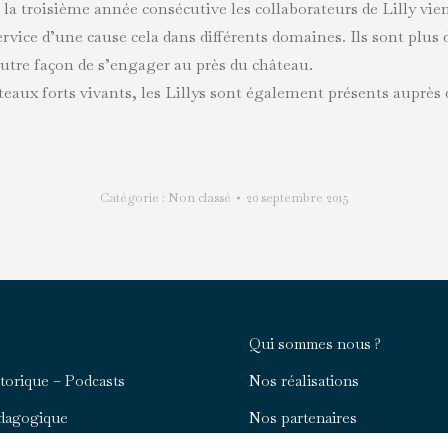
 la troisième année consécutive les collaborateurs de Lilly vie
rvice d’une cause cela dans différents domaines. Ils sont plus 
autre façon de s’engager au près du château.
âteaux forts vivants, les Lillys sont également présents auprè
Catégorie :
Non classé
20 septembre 2015
Qui sommes nous ?
storique – Podcasts
Nos réalisations
édagogique
Nos partenaires